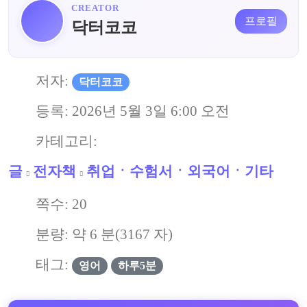
CREATOR
프로필
닥터코코
저자:
닥터코코
등록:
2026년 5월 3일 6:00 오전
카테고리:
글
전자책
취업ㆍ수험서ㆍ외국어ㆍ기타
쪽수:
20
분량: 약
6
분(
3167
자)
태그:
영어
하루5분