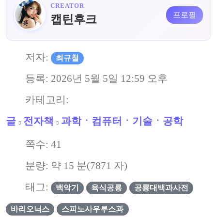
CREATOR
프로필
캡틴후크
저자:
최규철
등록:
2026년 5월 5일 12:59 오후
카테고리:
글
전자책
과학ㆍ컴퓨터ㆍ기술ㆍ공학
쪽수:
41
분량: 약
15
분(
7871
자)
태그:
백악기
육식공룡
공룡대백과사전
바리오닉스
스피노사우루스과