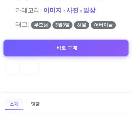
카테고리:
이미지
사진
일상
태그:
부모님
5월8일
선물
어버이날
바로 구매
소개
댓글