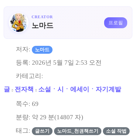
CREATOR
프로필
노마드
저자:
노마드
등록:
2026년 5월 7일 2:53 오전
카테고리:
글
전자책
소설ㆍ시ㆍ에세이ㆍ자기계발
쪽수:
69
분량: 약
29
분(
14807
자)
태그:
글쓰기
노마드_천권책쓰기
소설 작법