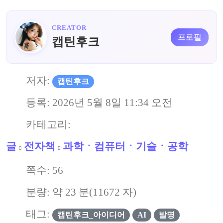
CREATOR
프로필
캡틴후크
저자:
캡틴후크
등록:
2026년 5월 8일 11:34 오전
카테고리:
글
전자책
과학ㆍ컴퓨터ㆍ기술ㆍ공학
쪽수:
56
분량: 약
23
분(
11672
자)
태그:
캡틴후크_아이디어
AI
발명