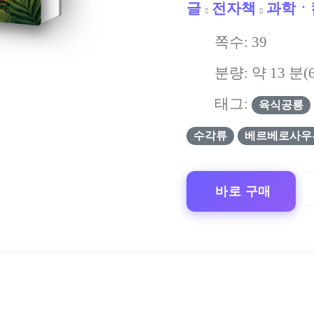
글
전자책
과학ㆍ
쪽수:
39
분량: 약
13
분(
태그:
육식공룡
수각류
베르베로사우
바로 구매