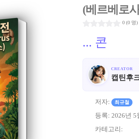
(베르베로사
0 (0 명)
...
콘
CREATOR
캡틴후
저자:
최규철
등록:
2026년 5
카테고리: