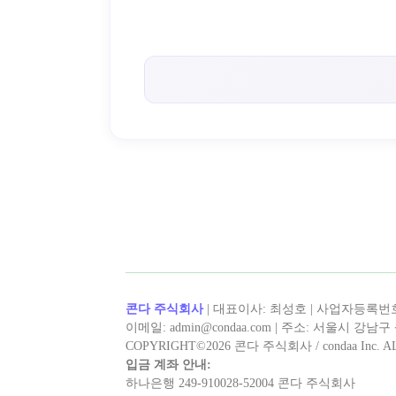
< 캡틴후크 >의 인기 콘텐츠