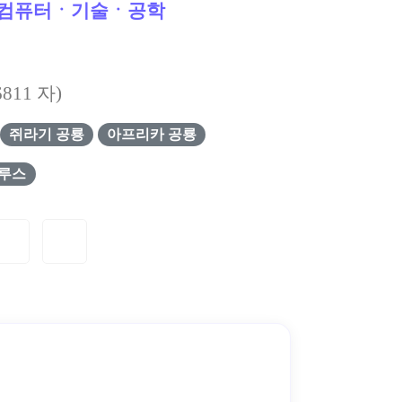
컴퓨터ㆍ기술ㆍ공학
6811
자)
쥐라기 공룡
아프리카 공룡
루스