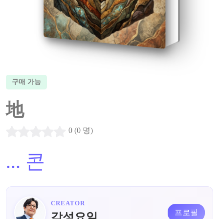
구매 가능
地
0 (0 명)
...
콘
CREATOR
프로필
감성요일