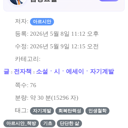
저자:
아르시안
등록:
2026년 5월 8일 11:12 오후
수정:
2026년 5월 9일 12:15 오전
카테고리:
글
전자책
소설ㆍ시ㆍ에세이ㆍ자기계발
쪽수:
76
분량: 약
30
분(
15296
자)
태그:
자기계발
회복탄력성
인생철학
아르시안_책방
기초
단단한 삶