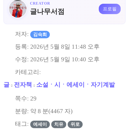
CREATOR
프로필
글나무서점
저자:
김숙희
등록:
2026년 5월 8일 11:48 오후
수정:
2026년 5월 9일 10:40 오후
카테고리:
글
전자책
소설ㆍ시ㆍ에세이ㆍ자기계발
쪽수:
29
분량: 약
8
분(
4467
자)
태그:
에세이
치유
위로