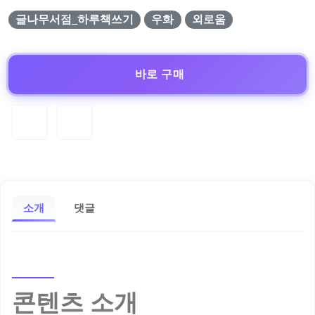
글나무서점_하루책쓰기
우화
외로움
바로 구매
소개
댓글
콘텐츠 소개