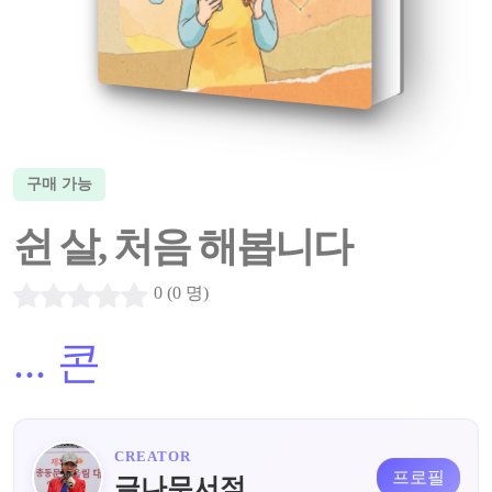
구매 가능
쉰 살, 처음 해봅니다
0 (0 명)
...
콘
CREATOR
프로필
글나무서점