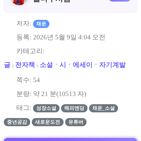
저자:
채운
등록:
2026년 5월 9일 4:04 오전
카테고리:
글
전자책
소설ㆍ시ㆍ에세이ㆍ자기계발
쪽수:
54
분량: 약
21
분(
10513
자)
태그:
성장소설
해피엔딩
채운_소설
중년공감
새로운도전
유튜버