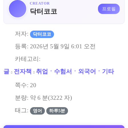
CREATOR
프로필
닥터코코
저자:
닥터코코
등록:
2026년 5월 9일 6:01 오전
카테고리:
글
전자책
취업ㆍ수험서ㆍ외국어ㆍ기타
쪽수:
20
분량: 약
6
분(
3222
자)
태그:
영어
하루5분