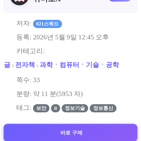
저자:
021스쿼드
등록:
2026년 5월 9일 12:45 오후
카테고리:
글
전자책
과학ㆍ컴퓨터ㆍ기술ㆍ공학
쪽수:
33
분량: 약
11
분(
5953
자)
태그:
보안
it
정보기술
정보통신
바로 구매