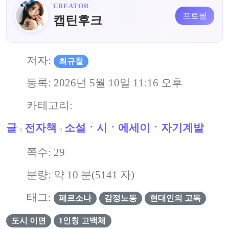
CREATOR
프로필
캡틴후크
저자:
최규철
등록:
2026년 5월 10일 11:16 오후
카테고리:
글
전자책
소설ㆍ시ㆍ에세이ㆍ자기계발
쪽수:
29
분량: 약
10
분(
5141
자)
태그:
페르소나
감정노동
현대인의 고독
도시 이면
1인칭 고백체