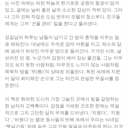
는 사진 속에는 파란 하늘과 한가로운 공원의 풍경이 담겨
있고, 글에는 날씨 좋은 날의 소소한 감상이 적혀 있다. 그러
나 그의 진짜 직업은 도심 변두리 모텔의 청소부다. 친구들
에게는 그저 ‘건물 관리’ 일을 한다고 둘러댄다.
장길남의 하루는 남들이 남기고 간 밤의 흔적을 지우는 일
로 채워진다. 대낮에도 두꺼운 암막 커튼을 치고, 락스와 담
배 냄새가 뒤섞인 어두운 방으로 들어간다. 구겨진 시트, 널
브러진 빈 병, 누군가의 감정이 배어 있는 물건들. 그는 아무
것도 보지 못한 사람처럼, 아무것도 느끼지 않는 사람처럼
묵묵히 방을 ‘무(無)’의 상태로 되돌린다. 독한 세제에 지문
이 닳아 희미해진 손으로 그는 타인의 은밀한 무질서를 정
돈한다.
이 책은 화려한 도시의 가장 그늘진 곳에서 빛을 갈망하는
한 남자의 고백록이다. 감정을 거세한 건조한 문체는 역설
적으로 그의 고단한 삶의 무게를 드러낸다. ‘치웠다’, ‘지웠
다’, ‘바꿨다’는 짧은 동사들의 반복 속에서 우리는 닉네임
‘햇살가득’ 뒤에 숨은 그의 진짜 얼굴과 마주하게 된다. 이것