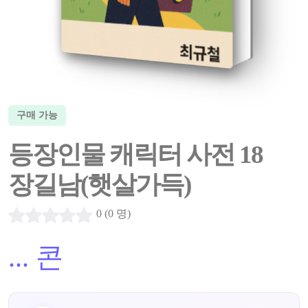
구매 가능
등장인물 캐릭터 사전 18
장길남(햇살가득)
0 (0 명)
...
콘