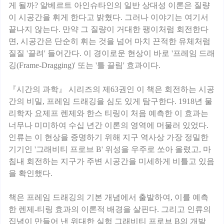
게 될까? 알베르트 아인슈타인의 일반 상대성 이론은 질량
이 시공간을 휘게 한다고 밝혔다. 그러나 이야기는 여기서
끝나지 않는다. 만약 그 질량이 거대한 팽이처럼 회전한다
면, 시공간은 단순히 휘는 것을 넘어 마치 끈적한 유체처럼
질질 '끌려' 들어간다. 이 경이로운 현상이 바로 '프레임 드래
깅(Frame-Dragging)' 또는 '틀 끌림' 효과이다.
『시간의 과학』 시리즈의 제63권인 이 책은 회전하는 시공
간의 비밀, 프레임 드래깅을 심도 있게 탐구한다. 1918년 물
리학자 요제프 렌제와 한스 티링이 처음 예측한 이 효과는
너무나 미미하여 수십 년간 이론의 영역에 머물러 있었다.
인류는 이 현상을 증명하기 위해 지구 역사상 가장 정밀한
기기인 '그래비티 프로브 B' 위성을 우주로 쏘아 올렸고, 마
침내 회전하는 지구가 주변 시공간을 미세하게 비틀고 있음
을 확인했다.
책은 프레임 드래깅의 기본 개념에서 출발하여, 이를 예측
한 렌제-티링 효과의 이론적 배경을 살핀다. 그리고 인류의
집념이 만들어 낸 위대한 실험 그래비티 프로브 B의 개발