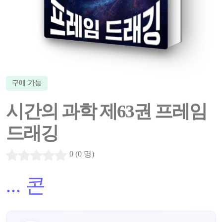
구매 가능
시간의 과학 제63권 프레임
드래깅
0 (0 명)
...
콘