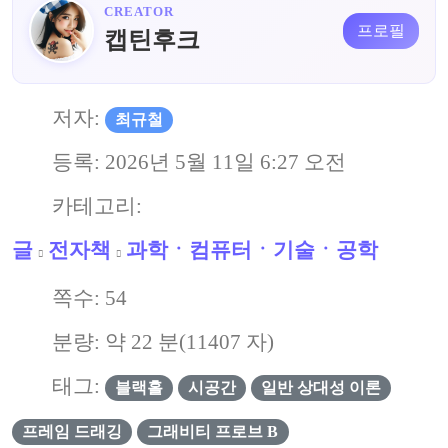
CREATOR
프로필
캡틴후크
저자:
최규철
등록:
2026년 5월 11일 6:27 오전
카테고리:
글
전자책
과학ㆍ컴퓨터ㆍ기술ㆍ공학
쪽수:
54
분량: 약
22
분(
11407
자)
태그:
블랙홀
시공간
일반 상대성 이론
프레임 드래깅
그래비티 프로브 B