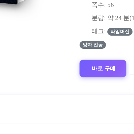
쪽수:
56
분량: 약
24
분(
태그:
타임머신
양자 진공
바로 구매