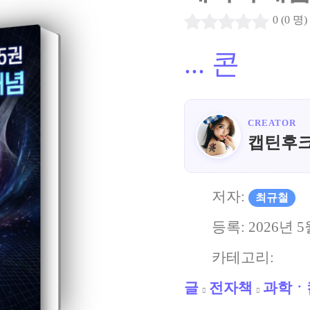
0 (0 명)
...
콘
CREATOR
캡틴후
저자:
최규철
등록:
2026년 5
카테고리:
글
전자책
과학ㆍ