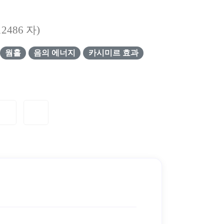
12486
자)
웜홀
음의 에너지
카시미르 효과