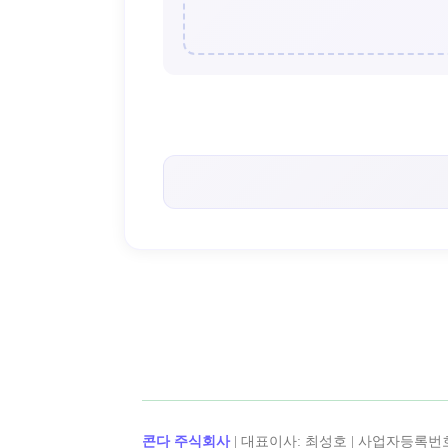
< 캡틴후크 >의 인기 콘텐츠