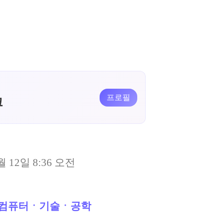
프로필
크
월 12일 8:36 오전
컴퓨터ㆍ기술ㆍ공학