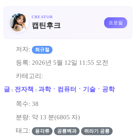
CREATOR
프로필
캡틴후크
저자:
최규철
등록:
2026년 5월 12일 11:55 오전
카테고리:
글
전자책
과학ㆍ컴퓨터ㆍ기술ㆍ공학
쪽수:
38
분량: 약
13
분(
6805
자)
태그:
용각류
공룡백과
쥐라기 공룡