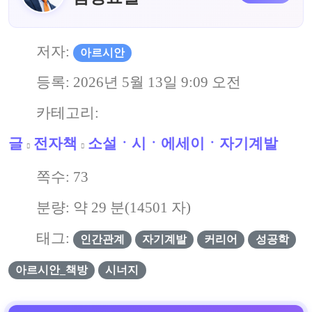
저자:
아르시안
등록:
2026년 5월 13일 9:09 오전
카테고리:
글
전자책
소설ㆍ시ㆍ에세이ㆍ자기계발
쪽수:
73
분량: 약
29
분(
14501
자)
태그:
인간관계
자기계발
커리어
성공학
아르시안_책방
시너지