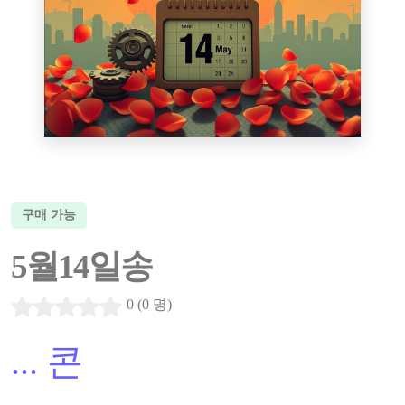
구매 가능
5월14일송
0 (0 명)
...
콘