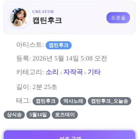
CREATOR
프로필
캡틴후크
아티스트:
캡틴후크
등록:
2026년 5월 14일 5:08 오전
카테고리:
소리
자작곡
기타
길이: 2분 25초
태그:
캡틴후크
역사노래
캡틴후크_오늘송
상식송
5월14일
로즈데이
바로 구매