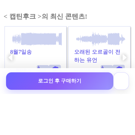
< 캡틴후크 >의 최신 콘텐츠!
8월7일송
오래된 오르골이 전
하는 유언
by 캡틴후크
by 캡틴후크
로그인 후 구매하기