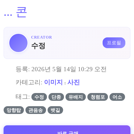
...
콘
CREATOR
프로필
수정
등록:
2026년 5월 14일 10:29 오전
카테고리:
이미지
사진
태그:
수정
단종
유배지
청렴포
어소
망향탑
관음송
뱃길
바로 구매