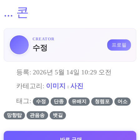
...
콘
CREATOR
프로필
수정
등록:
2026년 5월 14일 10:29 오전
카테고리:
이미지
사진
태그:
수정
단종
유배지
청렴포
어소
망향탑
관음송
뱃길
바로 구매