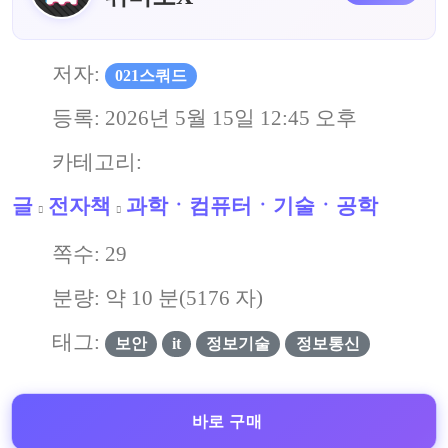
저자:
021스쿼드
등록:
2026년 5월 15일 12:45 오후
카테고리:
글
전자책
과학ㆍ컴퓨터ㆍ기술ㆍ공학
쪽수:
29
분량: 약
10
분(
5176
자)
태그:
보안
it
정보기술
정보통신
바로 구매