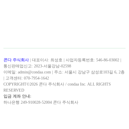
< 캡틴후크 >의 최신 콘텐츠!