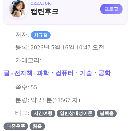
CREATOR
프로필
캡틴후크
저자:
최규철
등록:
2026년 5월 16일 10:47 오전
카테고리:
글
전자책
과학ㆍ컴퓨터ㆍ기술ㆍ공학
쪽수:
55
분량: 약
23
분(
11567
자)
태그:
시간여행
일반상대성이론
블랙홀
다중우주
웜홀