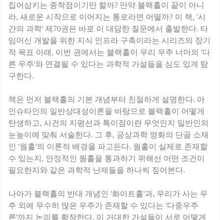
집어삼키는 종착점이기만 할까? 만약 블랙홀이 끝이 아니
라, 새로운 시작으로 이어지는 통로라면 어떨까? 이 책, '시
간의 과학' 제70권은 바로 이 대담한 질문에서 출발한다. 타
임머신 개발을 위한 지식 인프라 구축이라는 시리즈의 장기
적 목표 아래, 이번 권에서는 블랙홀이 우리 우주 너머의 '다
른 우주'와 연결될 수 있다는 과학적 가설들을 심도 있게 탐
구한다.
책은 먼저 블랙홀의 기본 개념부터 친절하게 설명한다. 아
인슈타인의 일반상대성이론을 바탕으로 블랙홀이 어떻게
탄생하고, 사건의 지평선과 특이점이란 무엇인지 일반인의
눈높이에 맞춰 서술한다. 그 후, 공상과학 영화의 단골 소재
인 '웜홀'의 이론적 배경을 파고든다. 웜홀이 실제로 존재할
수 있는지, 안정적인 웜홀을 통과하기 위해선 어떤 조건이
필요한지와 같은 과학적 난제들을 하나씩 짚어본다.
나아가 블랙홀의 반대 개념인 '화이트홀'과, 우리가 사는 우
주 외에 무수히 많은 우주가 존재할 수 있다는 '다중우주
론'까지 논의를 확장한다. 이 거대한 가설들이 서로 어떻게