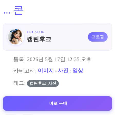
...
콘
CREATOR
프로필
캡틴후크
등록:
2026년 5월 17일 12:35 오후
카테고리:
이미지
사진
일상
태그:
캡틴후크_사진
바로 구매