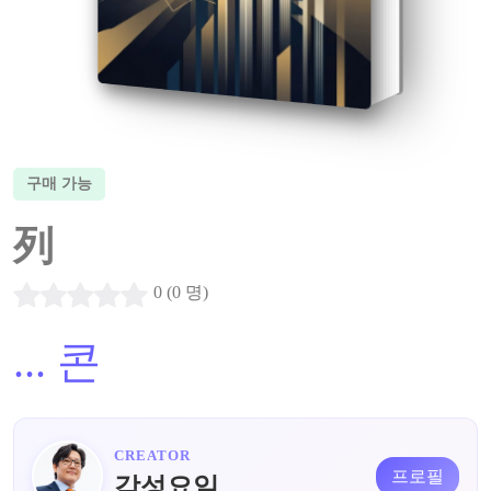
구매 가능
列
0 (0 명)
...
콘
CREATOR
프로필
감성요일