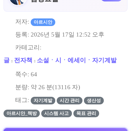
저자:
아르시안
등록:
2026년 5월 17일 12:52 오후
카테고리:
글
전자책
소설ㆍ시ㆍ에세이ㆍ자기계발
쪽수:
64
분량: 약
26
분(
13116
자)
태그:
자기계발
시간 관리
생산성
아르시안_책방
시스템 사고
목표 관리