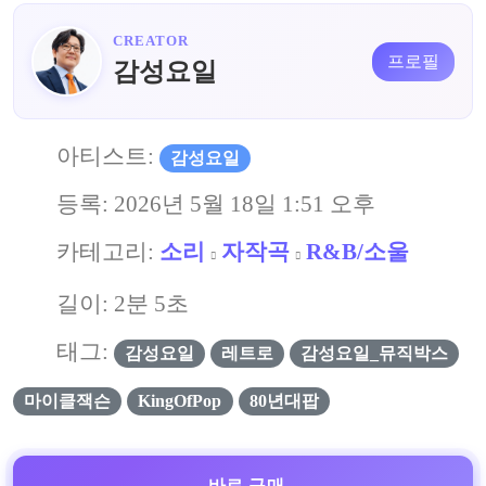
CREATOR
프로필
감성요일
아티스트:
감성요일
등록:
2026년 5월 18일 1:51 오후
카테고리:
소리
자작곡
R&B/소울
길이: 2분 5초
태그:
감성요일
레트로
감성요일_뮤직박스
마이클잭슨
KingOfPop
80년대팝
바로 구매