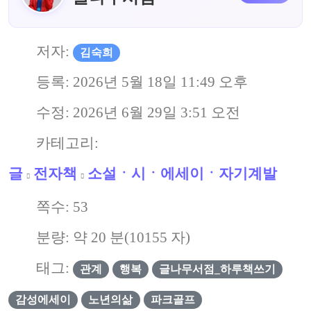
저자:
김숙희
등록:
2026년 5월 18일 11:49 오후
수정:
2026년 6월 29일 3:51 오전
카테고리:
글
전자책
소설ㆍ시ㆍ에세이ㆍ자기계발
쪽수:
53
분량: 약
20
분(
10155
자)
태그:
관계
행복
글나무서점_하루책쓰기
감성에세이
노년의삶
파크골프