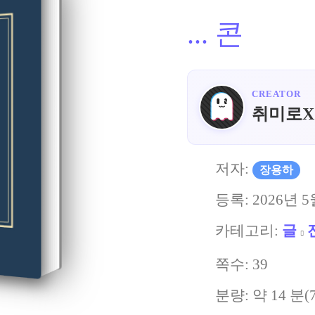
...
콘
CREATOR
취미로X
저자:
장용하
등록:
2026년 5
카테고리:
글
쪽수:
39
분량: 약
14
분(