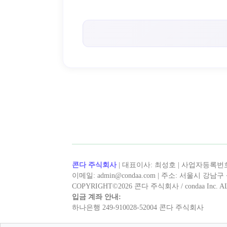
< 취미로X >의 인기 콘텐츠!