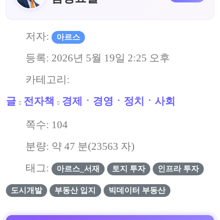
저자:
아르스
등록:
2026년 5월 19일 2:25 오후
카테고리:
글
전자책
경제ㆍ경영ㆍ정치ㆍ사회
쪽수:
104
분량: 약
47
분(
23563
자)
태그:
아르스_서재
토지 투자
인프라 투자
도시개발
부동산 입지
빅데이터 부동산