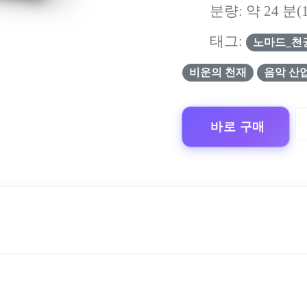
분량: 약
24
분(
태그:
노마드_천
비운의 천재
음악 산
바로 구매