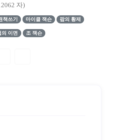
12062
자)
권책쓰기
마이클 잭슨
팝의 황제
업의 이면
조 잭슨