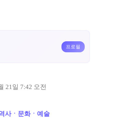
프로필
월 21일 7:42 오전
역사ㆍ문화ㆍ예술