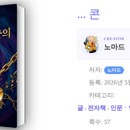
...
콘
CREATOR
노마드
저자:
노마드
등록:
2026년 5
카테고리:
글
전자책
인문ㆍ
쪽수:
57