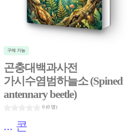
구매 가능
곤충대백과사전
가시수염범하늘소 (Spined
antennary beetle)
0 (0 명)
...
콘