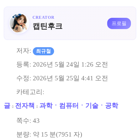
CREATOR
프로필
캡틴후크
저자:
최규철
등록:
2026년 5월 24일 1:26 오전
수정:
2026년 5월 25일 4:41 오전
카테고리:
글
전자책
과학ㆍ컴퓨터ㆍ기술ㆍ공학
쪽수:
43
분량: 약
15
분(
7951
자)