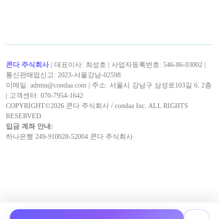
< 캡틴후크 >의 최신 콘텐츠!