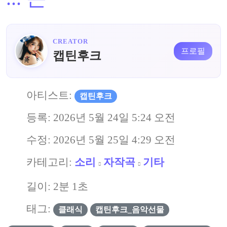
CREATOR
프로필
캡틴후크
아티스트:
캡틴후크
등록:
2026년 5월 24일 5:24 오전
수정:
2026년 5월 25일 4:29 오전
카테고리:
소리
자작곡
기타
길이: 2분 1초
태그:
클래식
캡틴후크_음악선물