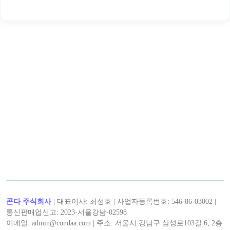
< 캡틴후크 >의 인기 콘텐츠!