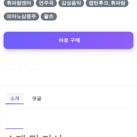
휘파람엔터
연주곡
감성음악
캡틴후크_휘파람
피아노삼중주
왈츠
바로 구매
소개
댓글