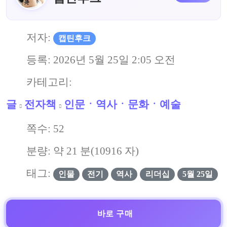
저자:
캡틴후크
등록:
2026년 5월 25일 2:05 오전
카테고리:
글
전자책
인문ㆍ역사ㆍ문화ㆍ예술
쪽수:
52
분량: 약
21
분(
10916
자)
태그:
인물
전기
역사
리더십
5월 25일
바로 구매