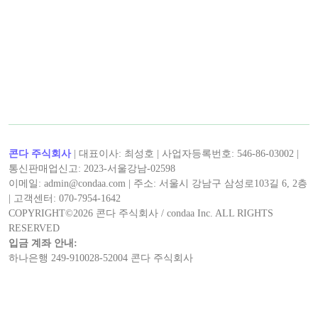
< 캡틴후크 >의 최신 콘텐츠!