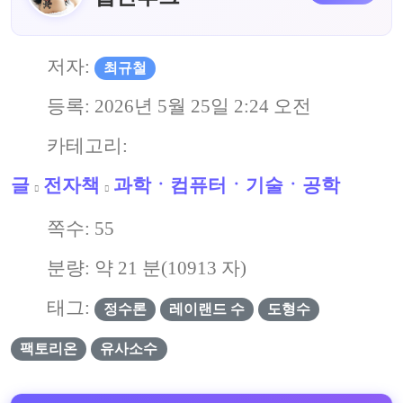
저자:
최규철
등록:
2026년 5월 25일 2:24 오전
카테고리:
글
전자책
과학ㆍ컴퓨터ㆍ기술ㆍ공학
쪽수:
55
분량: 약
21
분(
10913
자)
태그:
정수론
레이랜드 수
도형수
팩토리온
유사소수