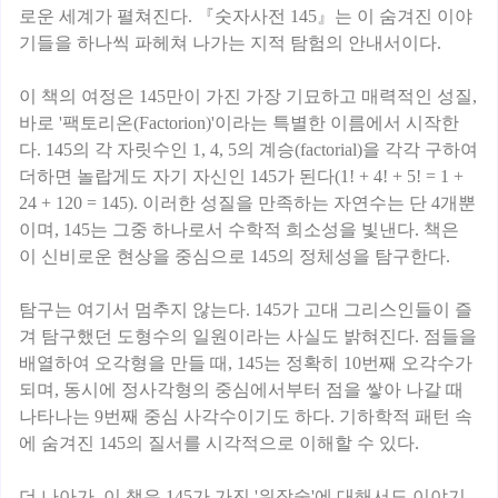
로운 세계가 펼쳐진다. 『숫자사전 145』는 이 숨겨진 이야
기들을 하나씩 파헤쳐 나가는 지적 탐험의 안내서이다.
이 책의 여정은 145만이 가진 가장 기묘하고 매력적인 성질,
바로 '팩토리온(Factorion)'이라는 특별한 이름에서 시작한
다. 145의 각 자릿수인 1, 4, 5의 계승(factorial)을 각각 구하여
더하면 놀랍게도 자기 자신인 145가 된다(1! + 4! + 5! = 1 +
24 + 120 = 145). 이러한 성질을 만족하는 자연수는 단 4개뿐
이며, 145는 그중 하나로서 수학적 희소성을 빛낸다. 책은
이 신비로운 현상을 중심으로 145의 정체성을 탐구한다.
탐구는 여기서 멈추지 않는다. 145가 고대 그리스인들이 즐
겨 탐구했던 도형수의 일원이라는 사실도 밝혀진다. 점들을
배열하여 오각형을 만들 때, 145는 정확히 10번째 오각수가
되며, 동시에 정사각형의 중심에서부터 점을 쌓아 나갈 때
나타나는 9번째 중심 사각수이기도 하다. 기하학적 패턴 속
에 숨겨진 145의 질서를 시각적으로 이해할 수 있다.
더 나아가, 이 책은 145가 가진 '위장술'에 대해서도 이야기