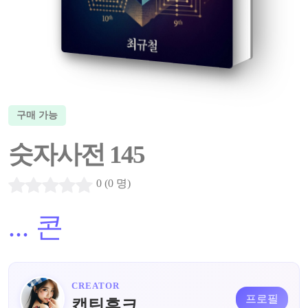
구매 가능
숫자사전 145
0 (0 명)
...
콘
CREATOR
프로필
캡틴후크