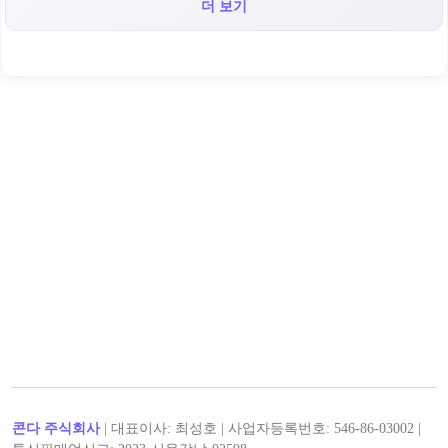
더 보기
< 캡틴후크 >의 인기 콘텐츠!