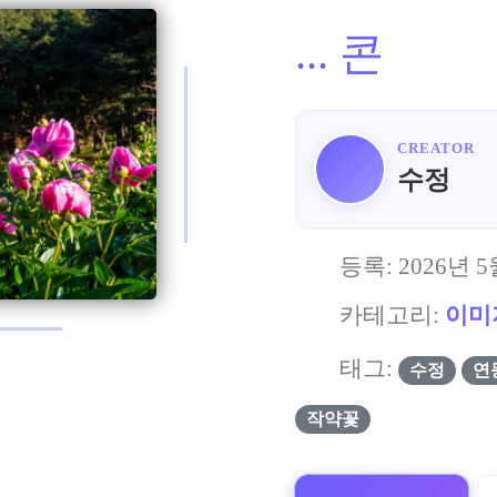
...
콘
CREATOR
수정
등록:
2026년 5
카테고리:
이미
태그:
수정
연
작약꽃