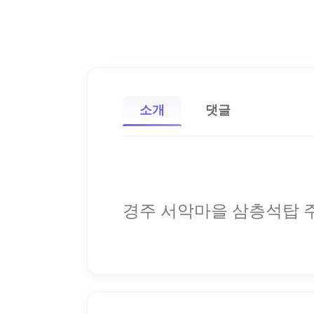
소개
댓글
경주 서악마을 삼층석탑 