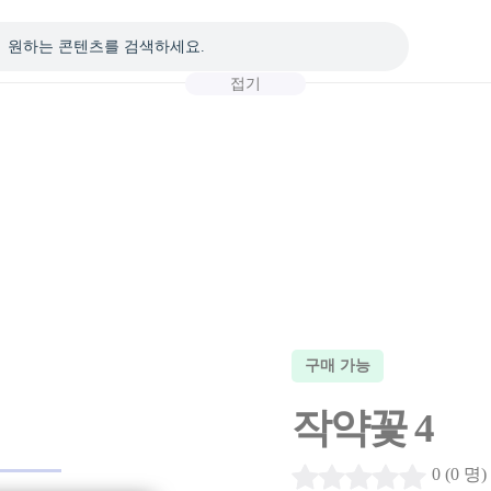
접기
구매 가능
작약꽃 4
0 (0 명)