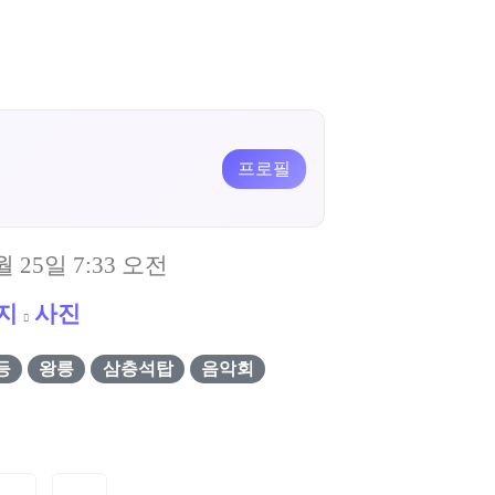
프로필
월 25일 7:33 오전
지
사진
등
왕릉
삼층석탑
음악회