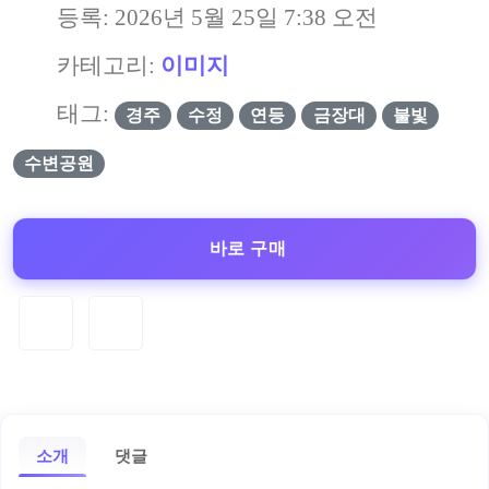
등록:
2026년 5월 25일 7:38 오전
카테고리:
이미지
태그:
경주
수정
연등
금장대
불빛
수변공원
바로 구매
소개
댓글