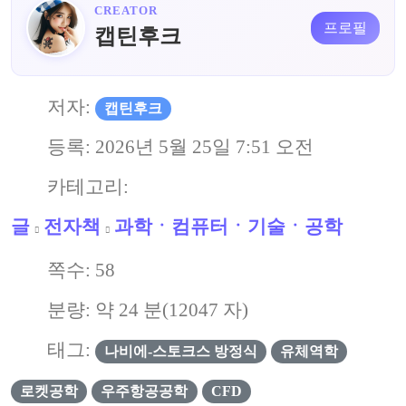
CREATOR
프로필
캡틴후크
저자:
캡틴후크
등록:
2026년 5월 25일 7:51 오전
카테고리:
글
전자책
과학ㆍ컴퓨터ㆍ기술ㆍ공학
쪽수:
58
분량: 약
24
분(
12047
자)
태그:
나비에-스토크스 방정식
유체역학
로켓공학
우주항공공학
CFD