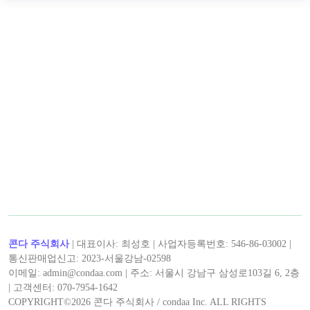
< 캡틴후크 >의 인기 콘텐츠!