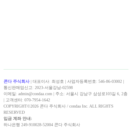
< 캡틴후크 >의 최신 콘텐츠!