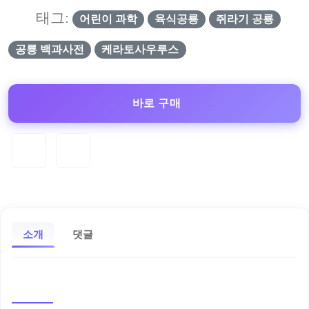
태그:
어린이 과학
육식공룡
쥐라기 공룡
공룡 백과사전
케라토사우루스
바로 구매
소개
댓글