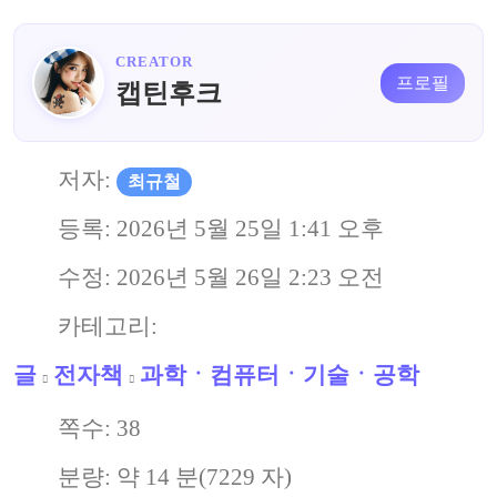
CREATOR
프로필
캡틴후크
저자:
최규철
등록:
2026년 5월 25일 1:41 오후
수정:
2026년 5월 26일 2:23 오전
카테고리:
글
전자책
과학ㆍ컴퓨터ㆍ기술ㆍ공학
쪽수:
38
분량: 약
14
분(
7229
자)