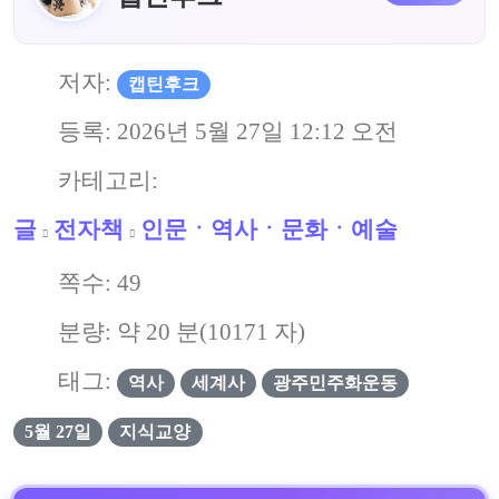
저자:
캡틴후크
등록:
2026년 5월 27일 12:12 오전
카테고리:
글
전자책
인문ㆍ역사ㆍ문화ㆍ예술
쪽수:
49
분량: 약
20
분(
10171
자)
태그:
역사
세계사
광주민주화운동
5월 27일
지식교양