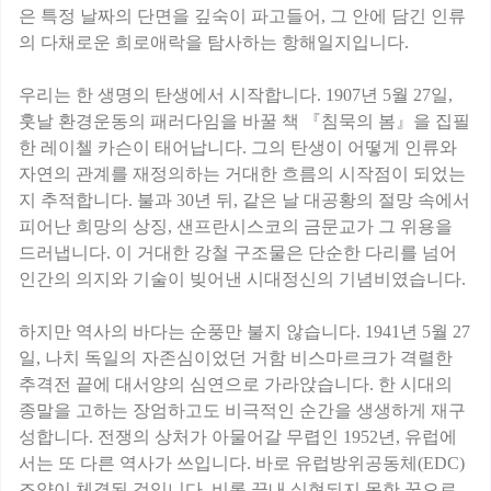
은 특정 날짜의 단면을 깊숙이 파고들어, 그 안에 담긴 인류
의 다채로운 희로애락을 탐사하는 항해일지입니다.
우리는 한 생명의 탄생에서 시작합니다. 1907년 5월 27일,
훗날 환경운동의 패러다임을 바꿀 책 『침묵의 봄』을 집필
한 레이첼 카슨이 태어납니다. 그의 탄생이 어떻게 인류와
자연의 관계를 재정의하는 거대한 흐름의 시작점이 되었는
지 추적합니다. 불과 30년 뒤, 같은 날 대공황의 절망 속에서
피어난 희망의 상징, 샌프란시스코의 금문교가 그 위용을
드러냅니다. 이 거대한 강철 구조물은 단순한 다리를 넘어
인간의 의지와 기술이 빚어낸 시대정신의 기념비였습니다.
하지만 역사의 바다는 순풍만 불지 않습니다. 1941년 5월 27
일, 나치 독일의 자존심이었던 거함 비스마르크가 격렬한
추격전 끝에 대서양의 심연으로 가라앉습니다. 한 시대의
종말을 고하는 장엄하고도 비극적인 순간을 생생하게 재구
성합니다. 전쟁의 상처가 아물어갈 무렵인 1952년, 유럽에
서는 또 다른 역사가 쓰입니다. 바로 유럽방위공동체(EDC)
조약이 체결된 것입니다. 비록 끝내 실현되지 못한 꿈으로