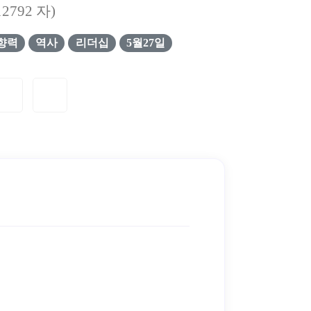
12792
자)
향력
역사
리더십
5월27일