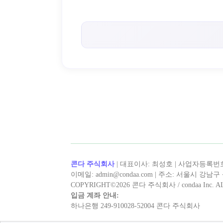
< 캡틴후크 >의 인기 콘텐츠