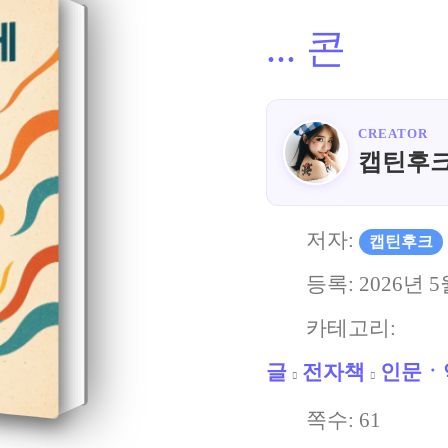
...
콘
CREATOR
캡틴후
저자:
캡틴후크
등록:
2026년 5
카테고리:
글
전자책
인문ㆍ
쪽수:
61