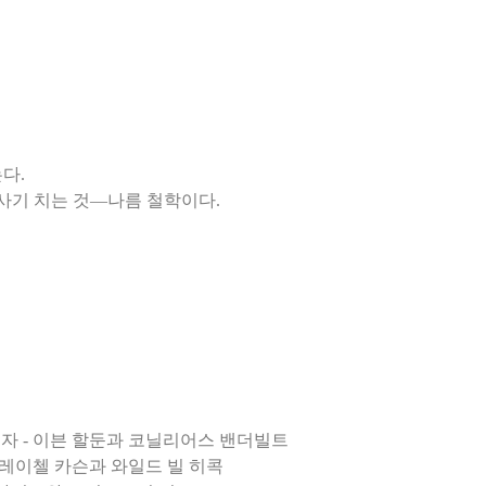
다.
 설계자 - 이븐 할둔과 코닐리어스 밴더빌트
 - 레이첼 카슨과 와일드 빌 히콕