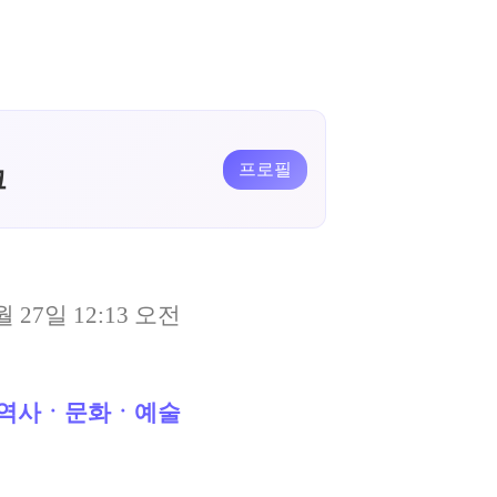
프로필
크
월 27일 12:13 오전
역사ㆍ문화ㆍ예술