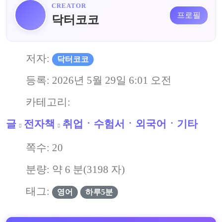
CREATOR
프로필
닥터코코
저자:
닥터코코
등록:
2026년 5월 29일 6:01 오전
카테고리:
글
전자책
취업ㆍ수험서ㆍ외국어ㆍ기타
쪽수:
20
분량: 약
6
분(
3198
자)
태그:
영어
하루5분