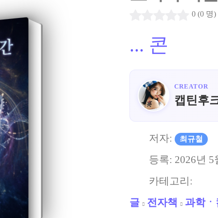
0 (0 명)
...
콘
CREATOR
캡틴후
저자:
최규철
등록:
2026년 5
카테고리:
글
전자책
과학ㆍ