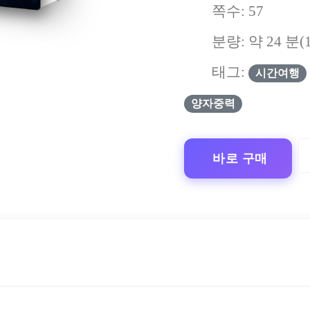
쪽수:
57
분량: 약
24
분(
태그:
시간여행
양자중력
바로 구매