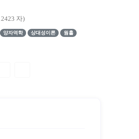
12423
자)
양자역학
상대성이론
웜홀