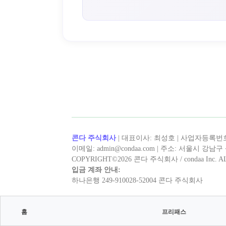
< 캡틴후크 >의 인기 콘텐츠
홈
프리패스