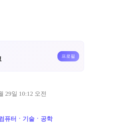
프로필
크
월 29일 10:12 오전
컴퓨터ㆍ기술ㆍ공학