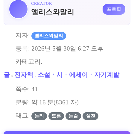
CREATOR
프로필
앨리스와말리
저자:
앨리스와말리
등록:
2026년 5월 30일 6:27 오후
카테고리:
글
전자책
소설ㆍ시ㆍ에세이ㆍ자기계발
쪽수:
41
분량: 약
16
분(
8361
자)
태그:
논리
토론
논술
설전