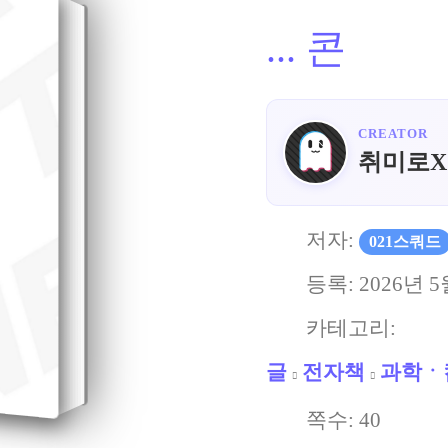
...
콘
CREATOR
취미로X
저자:
021스쿼드
등록:
2026년 5
카테고리:
글
전자책
과학ㆍ
쪽수:
40