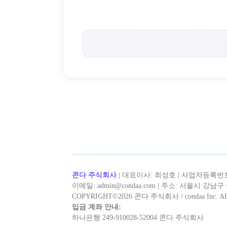
< 취미로X >의 인기 콘텐츠!