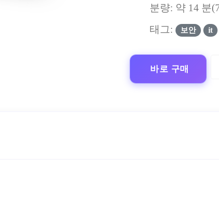
분량: 약
14
분(
태그:
보안
it
바로 구매