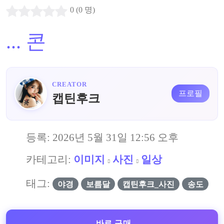
0 (0 명)
...
콘
CREATOR
프로필
캡틴후크
등록:
2026년 5월 31일 12:56 오후
카테고리:
이미지
사진
일상
태그:
야경
보름달
캡틴후크_사진
송도
바로 구매