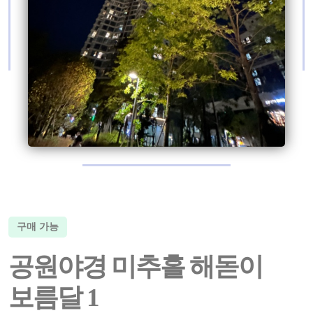
구매 가능
공원야경 미추홀 해돋이
보름달 1