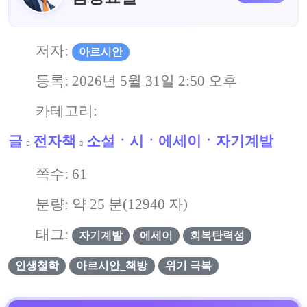
저자:
아르시안
등록:
2026년 5월 31일 2:50 오후
카테고리:
글
전자책
소설ㆍ시ㆍ에세이ㆍ자기계발
쪽수:
61
분량: 약
25
분(
12940
자)
태그:
자기계발
에세이
회복탄력성
인생철학
아르시안_책방
위기 극복