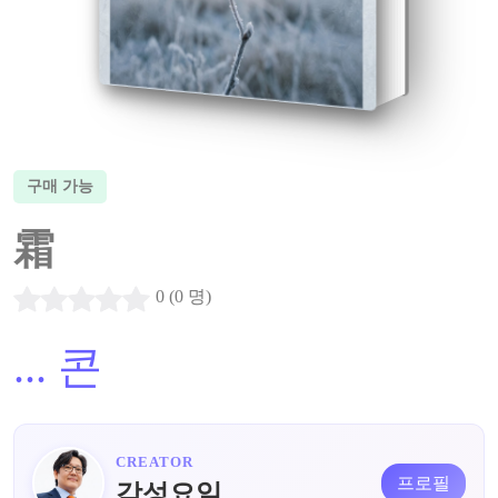
구매 가능
霜
0 (0 명)
...
콘
CREATOR
프로필
감성요일