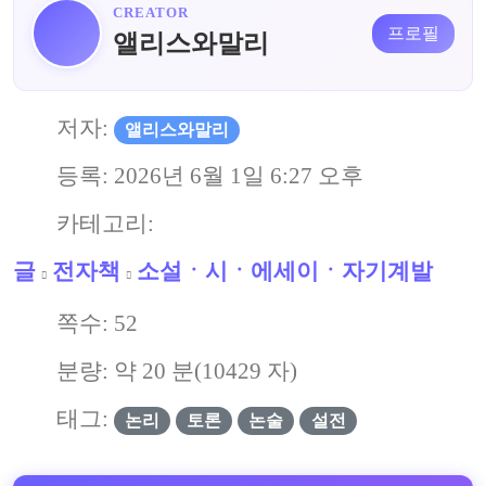
CREATOR
프로필
앨리스와말리
저자:
앨리스와말리
등록:
2026년 6월 1일 6:27 오후
카테고리:
글
전자책
소설ㆍ시ㆍ에세이ㆍ자기계발
쪽수:
52
분량: 약
20
분(
10429
자)
태그:
논리
토론
논술
설전