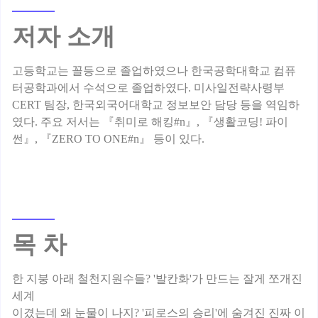
저자 소개
고등학교는 꼴등으로 졸업하였으나 한국공학대학교 컴퓨
터공학과에서 수석으로 졸업하였다. 미사일전략사령부
CERT 팀장, 한국외국어대학교 정보보안 담당 등을 역임하
였다. 주요 저서는 『취미로 해킹#n』, 『생활코딩! 파이
목 차
한 지붕 아래 철천지원수들? '발칸화'가 만드는 잘게 쪼개진
세계
이겼는데 왜 눈물이 나지? '피로스의 승리'에 숨겨진 진짜 이