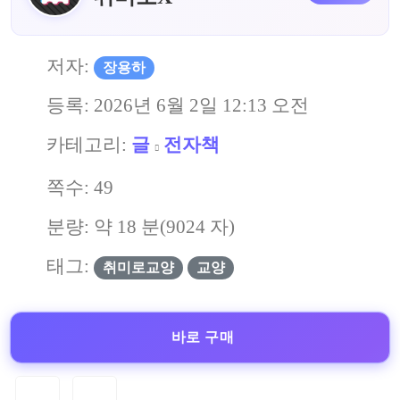
저자:
장용하
등록:
2026년 6월 2일 12:13 오전
카테고리:
글
전자책
쪽수:
49
분량: 약
18
분(
9024
자)
태그:
취미로교양
교양
바로 구매