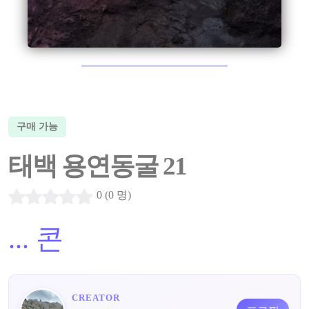
구매 가능
태백 용연동굴 21
0 (0 명)
...
콘
CREATOR