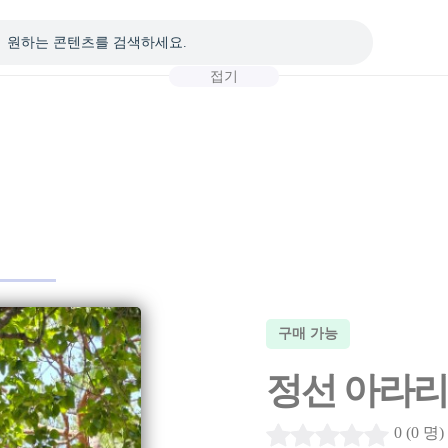
접기
구매 가능
정선 아라리촌
0 (0 명)