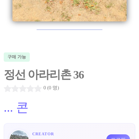
구매 가능
정선 아라리촌 36
0 (0 명)
...
콘
CREATOR