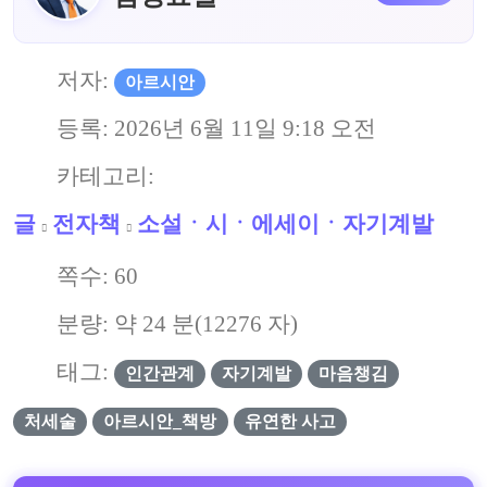
저자:
아르시안
등록:
2026년 6월 11일 9:18 오전
카테고리:
글
전자책
소설ㆍ시ㆍ에세이ㆍ자기계발
쪽수:
60
분량: 약
24
분(
12276
자)
태그:
인간관계
자기계발
마음챙김
처세술
아르시안_책방
유연한 사고