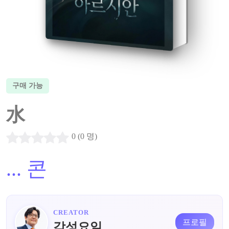
구매 가능
水
0 (0 명)
...
콘
CREATOR
프로필
감성요일